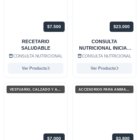
$7.500
$23.000
RECETARIO
CONSULTA
SALUDABLE
NUTRICIONAL INICIAL
ONLINE
CONSULTA NUTRICIONAL
CONSULTA NUTRICIONAL
Ver Producto
Ver Producto
VESTUARIO, CALZADO Y ACCESORIOS
ACCESORIOS PARA ANIMALES Y MASCOTAS
$7.000
$3.800