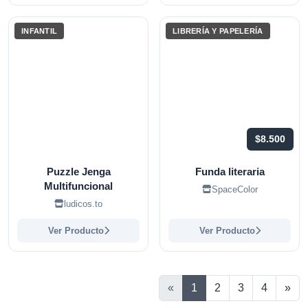
INFANTIL
LIBRERÍA Y PAPELERÍA
$8.500
Puzzle Jenga
Funda literaria
Multifuncional
SpaceColor
ludicos.to
Ver Producto
Ver Producto
Sig
«
1
2
3
4
»