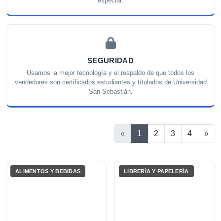
especial.
SEGURIDAD
Usamos la mejor tecnología y el respaldo de que todos los
vendedores son certificados estudiantes y títulados de Universidad
San Sebastián.
Sig
«
1
2
3
4
»
ALIMENTOS Y BEBIDAS
LIBRERÍA Y PAPELERÍA