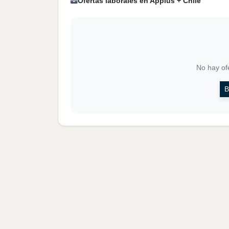
Ofertas laborales en Applus + Chile
No hay ofe
B