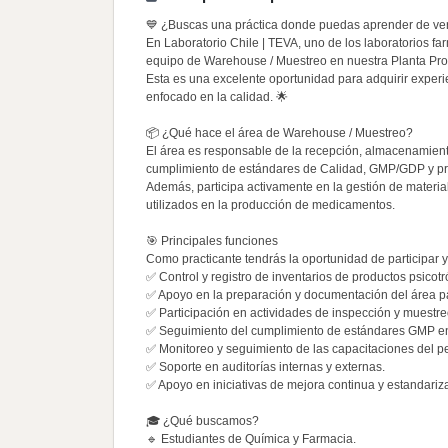
💙 ¿Buscas una práctica donde puedas aprender de verda
En Laboratorio Chile | TEVA, uno de los laboratorios f
equipo de Warehouse / Muestreo en nuestra Planta Pro
Esta es una excelente oportunidad para adquirir experi
enfocado en la calidad. 🌟
📦 ¿Qué hace el área de Warehouse / Muestreo?
El área es responsable de la recepción, almacenamient
cumplimiento de estándares de Calidad, GMP/GDP y pr
Además, participa activamente en la gestión de material
utilizados en la producción de medicamentos.
🎯 Principales funciones
Como practicante tendrás la oportunidad de participar 
✅ Control y registro de inventarios de productos psicot
✅ Apoyo en la preparación y documentación del área para
✅ Participación en actividades de inspección y muestre
✅ Seguimiento del cumplimiento de estándares GMP en l
✅ Monitoreo y seguimiento de las capacitaciones del pe
✅ Soporte en auditorías internas y externas.
✅ Apoyo en iniciativas de mejora continua y estandariz
🎓 ¿Qué buscamos?
🔹 Estudiantes de Química y Farmacia.