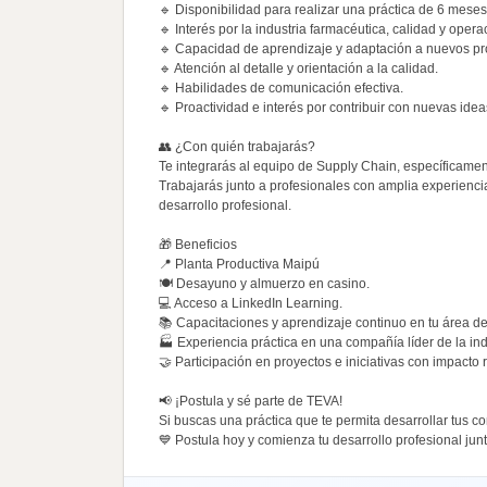
🔹 Disponibilidad para realizar una práctica de 6 mese
🔹 Interés por la industria farmacéutica, calidad y opera
🔹 Capacidad de aprendizaje y adaptación a nuevos pr
🔹 Atención al detalle y orientación a la calidad.
🔹 Habilidades de comunicación efectiva.
🔹 Proactividad e interés por contribuir con nuevas idea
👥 ¿Con quién trabajarás?
Te integrarás al equipo de Supply Chain, específicame
Trabajarás junto a profesionales con amplia experienc
desarrollo profesional.
🎁 Beneficios
📍 Planta Productiva Maipú
🍽️ Desayuno y almuerzo en casino.
💻 Acceso a LinkedIn Learning.
📚 Capacitaciones y aprendizaje continuo en tu área de
🏭 Experiencia práctica en una compañía líder de la ind
🤝 Participación en proyectos e iniciativas con impacto 
📢 ¡Postula y sé parte de TEVA!
Si buscas una práctica que te permita desarrollar tus 
💙 Postula hoy y comienza tu desarrollo profesional jun