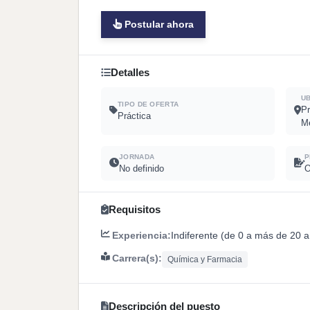
Postular ahora
Detalles
U
TIPO DE OFERTA
Pr
Práctica
Me
JORNADA
P
No definido
O
Requisitos
Experiencia:
Indiferente (de 0 a más de 20 
Carrera(s):
Química y Farmacia
Descripción del puesto