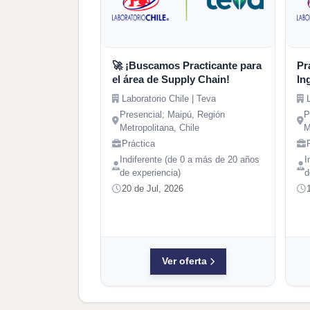
🚀 ¡Buscamos Practicante para
Pr
el área de Supply Chain!
In
Laboratorio Chile | Teva
Presencial; Maipú, Región
P
Metropolitana, Chile
M
Práctica
Indiferente (de 0 a más de 20 años
I
de experiencia)
d
20 de Jul, 2026
Ver oferta