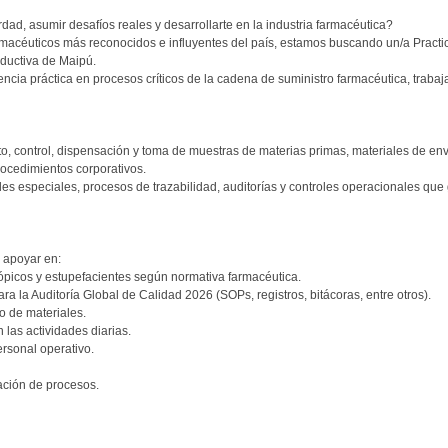
d, asumir desafíos reales y desarrollarte en la industria farmacéutica?
armacéuticos más reconocidos e influyentes del país, estamos buscando un/a Practi
ductiva de Maipú.
encia práctica en procesos críticos de la cadena de suministro farmacéutica, traba
o, control, dispensación y toma de muestras de materias primas, materiales de en
ocedimientos corporativos.
es especiales, procesos de trazabilidad, auditorías y controles operacionales que g
y apoyar en:
rópicos y estupefacientes según normativa farmacéutica.
 la Auditoría Global de Calidad 2026 (SOPs, registros, bitácoras, entre otros).
o de materiales.
as actividades diarias.
rsonal operativo.
ación de procesos.