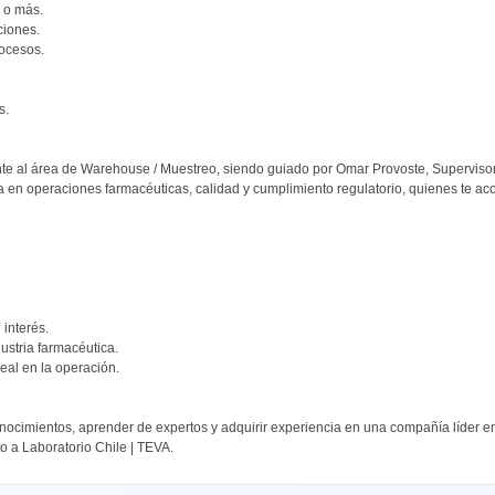
s o más.
ciones.
ocesos.
s.
nte al área de Warehouse / Muestreo, siendo guiado por Omar Provoste, Supervisor
ia en operaciones farmacéuticas, calidad y cumplimiento regulatorio, quienes te a
 interés.
ustria farmacéutica.
real en la operación.
conocimientos, aprender de expertos y adquirir experiencia en una compañía líder 
to a Laboratorio Chile | TEVA.