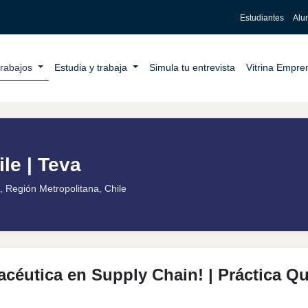
Estudiantes
Alu
trabajos
Estudia y trabaja
Simula tu entrevista
Vitrina Empr
le | Teva
, Región Metropolitana, Chile
macéutica en Supply Chain! | Práctica Q