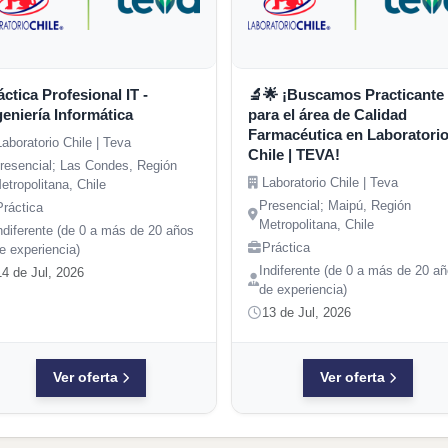
áctica Profesional IT -
🔬🌟 ¡Buscamos Practicante
geniería Informática
para el área de Calidad
Farmacéutica en Laboratori
Laboratorio Chile | Teva
Chile | TEVA!
resencial; Las Condes, Región
Laboratorio Chile | Teva
etropolitana, Chile
Presencial; Maipú, Región
Práctica
Metropolitana, Chile
ndiferente (de 0 a más de 20 años
Práctica
e experiencia)
Indiferente (de 0 a más de 20 a
14 de Jul, 2026
de experiencia)
13 de Jul, 2026
Ver oferta
Ver oferta