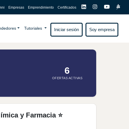
mni
Empresas
Emprendimiento
Certificados
endedores
Tutoriales
Iniciar sesión
Soy empresa
6
OFERTAS ACTIVAS
uímica y Farmacia ⭐