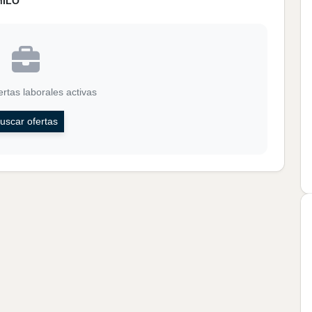
MILO
rtas laborales activas
uscar ofertas