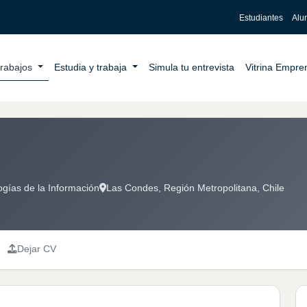
Estudiantes
Alu
trabajos
Estudia y trabaja
Simula tu entrevista
Vitrina Empr
gías de la Información
Las Condes, Región Metropolitana, Chile
Dejar CV