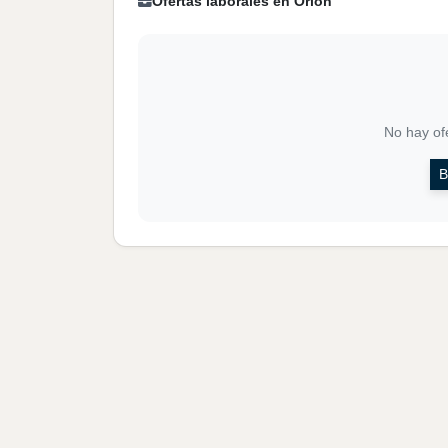
Ofertas laborales en Orión
No hay ofe
B