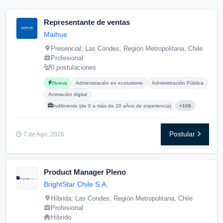
Representante de ventas
Maihue
Presencial; Las Condes, Región Metropolitana, Chile
Profesional
0 postulaciones
Carreras buscadas:
Posgrados buscados:
Nueva
Administración en ecoturismo
Administración Pública
Animación digital
Indiferente (de 0 a más de 20 años de experiencia)
+108
Postular
7 de Ago, 2026
Product Manager Pleno
BrightStar Chile S.A.
Híbrida; Las Condes, Región Metropolitana, Chile
Profesional
Híbrido