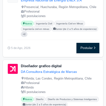
Empresa Nacional de Energía ENEX S.A
Presencial; Huechuraba, Región Metropolitana, Chile
Profesional
0 postulaciones
Carreras buscadas:
Posgrados buscados:
Nueva
Ingeniería Civil
Ingeniería Civil en Minas
Ingeniería civil en minas
Junior (de 2 a 5 años de experiencia)
+2
Postular
5 de Ago, 2026
Diseñador grafico digital
DA Consultora Estratégica de Marcas
Híbrida; Las Condes, Región Metropolitana, Chile
Profesional
Híbrido
0 postulaciones
Carreras buscadas:
Posgrados buscados:
Nueva
Diseño
Diseño de Productos y Sistemas Inteligentes
Junior (de 2 a 5 años de experiencia)