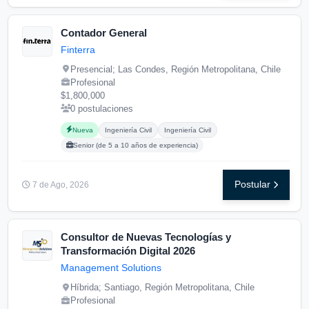
Contador General
Finterra
Presencial; Las Condes, Región Metropolitana, Chile
Profesional
$1,800,000
0 postulaciones
Carreras buscadas:
Posgrados buscados:
Nueva
Ingeniería Civil
Ingeniería Civil
Senior (de 5 a 10 años de experiencia)
Postular
7 de Ago, 2026
Consultor de Nuevas Tecnologías y
Transformación Digital 2026
Management Solutions
Híbrida; Santiago, Región Metropolitana, Chile
Profesional