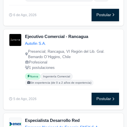
Postular
6 de Ago, 2026
Ejecutivo Comercial - Rancagua
Autofin S.A.
Presencial; Rancagua, VI Región del Lib. Gral.
Bernardo O´Higgins, Chile
Profesional
1 postulaciones
Carreras buscadas:
Posgrados buscados:
Nueva
Ingeniería Comercial
Sin experiencia (de 0 a 2 años de experiencia)
Postular
5 de Ago, 2026
Especialista Desarrollo Red