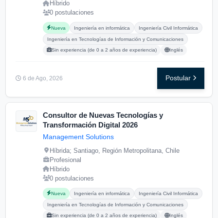
Híbrido
0 postulaciones
Carreras buscadas:
Posgrados buscados:
Idiomas buscados:
Nueva
Ingeniería en informática
Ingeniería Civil Informática
Ingeniería en Tecnologías de Información y Comunicaciones
Sin experiencia (de 0 a 2 años de experiencia)
Inglés
Postular
6 de Ago, 2026
Consultor de Nuevas Tecnologías y
Transformación Digital 2026
Management Solutions
Híbrida; Santiago, Región Metropolitana, Chile
Profesional
Híbrido
0 postulaciones
Carreras buscadas:
Posgrados buscados:
Idiomas buscados:
Nueva
Ingeniería en informática
Ingeniería Civil Informática
Ingeniería en Tecnologías de Información y Comunicaciones
Sin experiencia (de 0 a 2 años de experiencia)
Inglés