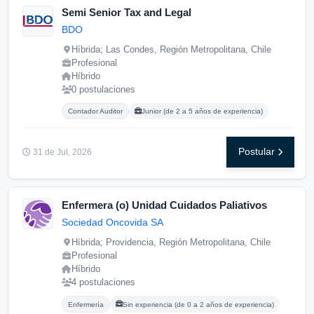
Semi Senior Tax and Legal
BDO
Híbrida; Las Condes, Región Metropolitana, Chile
Profesional
Híbrido
0 postulaciones
Carreras buscadas:
Posgrados buscados:
Contador Auditor
Junior (de 2 a 5 años de experiencia)
Postular
31 de Jul, 2026
Enfermera (o) Unidad Cuidados Paliativos
Sociedad Oncovida SA
Híbrida; Providencia, Región Metropolitana, Chile
Profesional
Híbrido
4 postulaciones
Carreras buscadas:
Posgrados buscados:
Enfermería
Sin experiencia (de 0 a 2 años de experiencia)