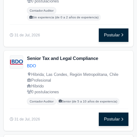
0 postulaciones
Carreras buscadas:
Posgrados buscados:
Contador Auditor
Sin experiencia (de 0 a 2 años de experiencia)
Postular
31 de Jul, 2026
Senior Tax and Legal Compliance
BDO
Híbrida; Las Condes, Región Metropolitana, Chile
Profesional
Híbrido
0 postulaciones
Carreras buscadas:
Posgrados buscados:
Contador Auditor
Senior (de 5 a 10 años de experiencia)
Postular
31 de Jul, 2026