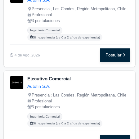
Autofin S.A.
Presencial; Las Condes, Región Metropolitana, Chile
Profesional
3 postulaciones
Carreras buscadas:
Posgrados buscados:
Ingeniería Comercial
Sin experiencia (de 0 a 2 años de experiencia)
Postular
4 de Ago, 2026
Ejecutivo Comercial
Autofin S.A.
Presencial; Las Condes, Región Metropolitana, Chile
Profesional
3 postulaciones
Carreras buscadas:
Posgrados buscados:
Ingeniería Comercial
Sin experiencia (de 0 a 2 años de experiencia)