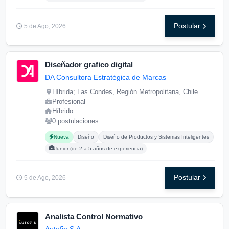
Postular
5 de Ago, 2026
Diseñador grafico digital
DA Consultora Estratégica de Marcas
Híbrida; Las Condes, Región Metropolitana, Chile
Profesional
Híbrido
0 postulaciones
Carreras buscadas:
Posgrados buscados:
Nueva
Diseño
Diseño de Productos y Sistemas Inteligentes
Junior (de 2 a 5 años de experiencia)
Postular
5 de Ago, 2026
Analista Control Normativo