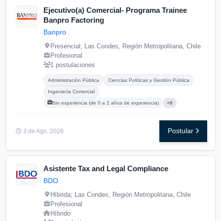
Ejecutivo(a) Comercial- Programa Trainee
Banpro Factoring
Banpro
Presencial; Las Condes, Región Metropolitana, Chile
Profesional
1 postulaciones
Carreras buscadas:
Posgrados buscados:
Administración Pública
Ciencias Políticas y Gestión Pública
Ingeniería Comercial
Sin experiencia (de 0 a 2 años de experiencia)
+8
Postular
3 de Ago, 2026
Asistente Tax and Legal Compliance
BDO
Híbrida; Las Condes, Región Metropolitana, Chile
Profesional
Híbrido