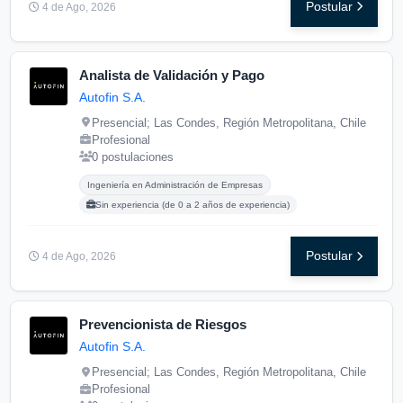
Postular
4 de Ago, 2026
Analista de Validación y Pago
Autofin S.A.
Presencial; Las Condes, Región Metropolitana, Chile
Profesional
0 postulaciones
Carreras buscadas:
Posgrados buscados:
Ingeniería en Administración de Empresas
Sin experiencia (de 0 a 2 años de experiencia)
Postular
4 de Ago, 2026
Prevencionista de Riesgos
Autofin S.A.
Presencial; Las Condes, Región Metropolitana, Chile
Profesional