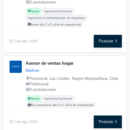
0 postulaciones
Carreras buscadas:
Posgrados buscados:
Nueva
Ingeniería Comercial
Ingeniería en Administración de Empresas
Junior (de 2 a 5 años de experiencia)
Postular
7 de Ago, 2026
Asesor de ventas hogar
Maihue
Presencial; Las Condes, Región Metropolitana, Chile
Profesional
0 postulaciones
Carreras buscadas:
Posgrados buscados:
Nueva
Ingeniería Comercial
Sin experiencia (de 0 a 2 años de experiencia)
Postular
7 de Ago, 2026