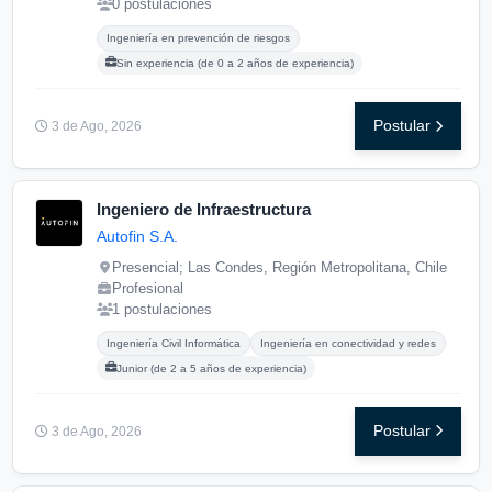
0 postulaciones
Carreras buscadas:
Posgrados buscados:
Ingeniería en prevención de riesgos
Sin experiencia (de 0 a 2 años de experiencia)
Postular
3 de Ago, 2026
Ingeniero de Infraestructura
Autofin S.A.
Presencial; Las Condes, Región Metropolitana, Chile
Profesional
1 postulaciones
Carreras buscadas:
Posgrados buscados:
Ingeniería Civil Informática
Ingeniería en conectividad y redes
Junior (de 2 a 5 años de experiencia)
Postular
3 de Ago, 2026