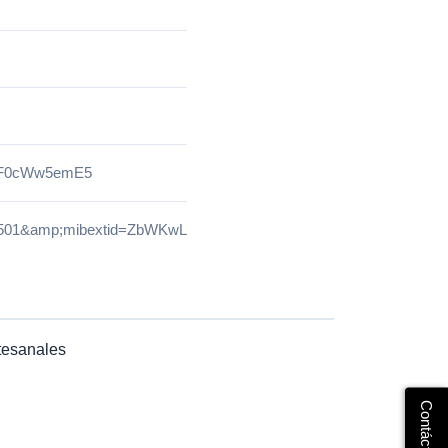
bmF0cWw5emE5
491501&amp;mibextid=ZbWKwL
tesanales
Contáctanos