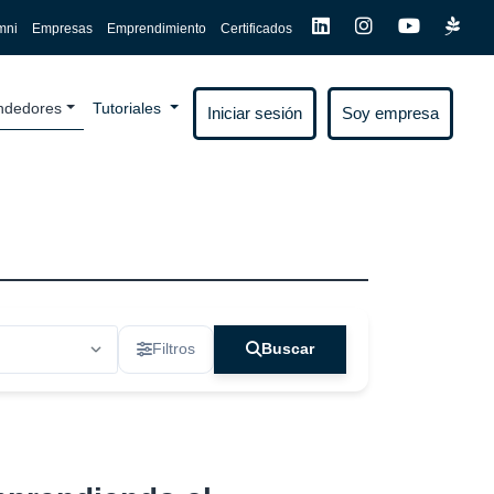
mni
Empresas
Emprendimiento
Certificados
endedores
Tutoriales
Iniciar sesión
Soy empresa
Filtros
Buscar