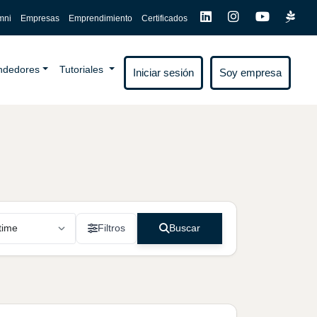
mni
Empresas
Emprendimiento
Certificados
endedores
Tutoriales
Iniciar sesión
Soy empresa
Filtros
Buscar