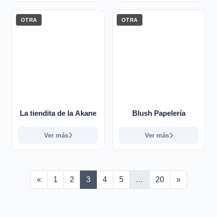
OTRA
OTRA
La tiendita de la Akane
Blush Papelería
Ver más
Ver más
Anterior
Siguiente
«
1
2
3
4
5
…
20
»