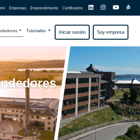
mni
Empresas
Emprendimiento
Certificados
endedores
Tutoriales
Iniciar sesión
Soy empresa
rendedores