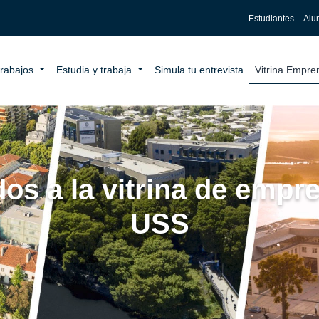
Estudiantes
Alu
trabajos
Estudia y trabaja
Simula tu entrevista
Vitrina Empr
os a la vitrina de emp
USS