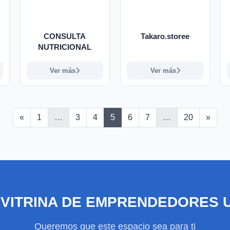
CONSULTA
Takaro.storee
NUTRICIONAL
Ver más
Ver más
Anterior
Sigui
«
1
…
3
4
5
6
7
…
20
»
 VITRINA DE EMPRENDEDORES 
Queremos que este espacio sea para ti